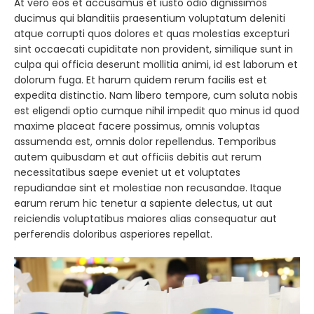
At vero eos et accusamus et iusto odio dignissimos
ducimus qui blanditiis praesentium voluptatum deleniti
atque corrupti quos dolores et quas molestias excepturi
sint occaecati cupiditate non provident, similique sunt in
culpa qui officia deserunt mollitia animi, id est laborum et
dolorum fuga. Et harum quidem rerum facilis est et
expedita distinctio. Nam libero tempore, cum soluta nobis
est eligendi optio cumque nihil impedit quo minus id quod
maxime placeat facere possimus, omnis voluptas
assumenda est, omnis dolor repellendus. Temporibus
autem quibusdam et aut officiis debitis aut rerum
necessitatibus saepe eveniet ut et voluptates
repudiandae sint et molestiae non recusandae. Itaque
earum rerum hic tenetur a sapiente delectus, ut aut
reiciendis voluptatibus maiores alias consequatur aut
perferendis doloribus asperiores repellat.